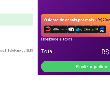
O dobro de canais por mais
+R$20/
Fidelidade e taxas
Total
R$
Email, Telefone ou SMS
Finalizar pedido