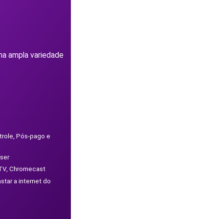
ma ampla variedade
trole, Pós-pago e
iser
t TV, Chromecast
tar a internet do